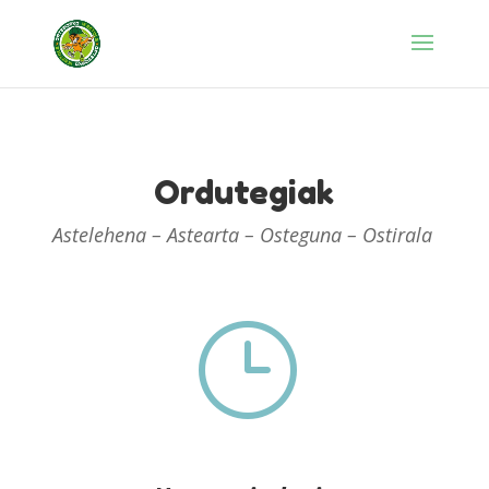
Ordutegiak
Astelehena – Astearta – Osteguna – Ostirala
}