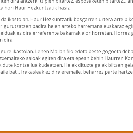
iten dira antzerki ttipien bitartez, esposaketen bitartez… 
ta hori Haur Hezkuntzatik hasiz.
da ikastolan. Haur Hezkuntzatik bosgarren urtera arte biko
ar gurutzatzen badira heien arteko harremana euskaraz egin
lduak ez dira erreferente bakarrak alor horretan. Horrez ga
 dira.
 gure ikastolan. Lehen Mailan filo edota beste gogoeta debat
txemaiteko saioak egiten dira eta epean behin Haurren Kon
ute kontseilua kudeatzen. Heiek dituzte gaiak biltzen gela
maile bat… Irakasleak ez dira eremaile, beharrez parte hartz