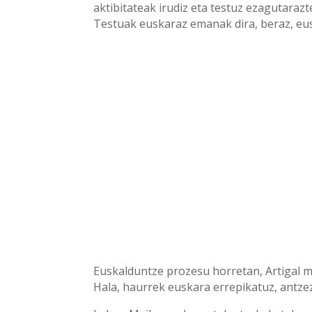
aktibitateak irudiz eta testuz ezagutaraz
Testuak euskaraz emanak dira, beraz, eu
Euskalduntze prozesu horretan, Artigal m
Hala, haurrek euskara errepikatuz, antze