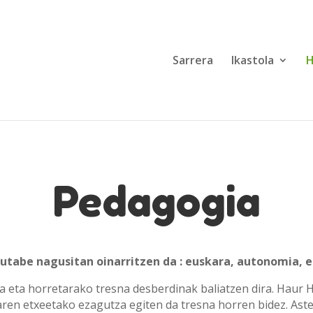
Sarrera
Ikastola
H
Pedagogia
utabe nagusitan oinarritzen da : euskara, autonomia, e
 eta horretarako tresna desberdinak baliatzen dira. Haur H
aren etxeetako ezagutza egiten da tresna horren bidez. Aste