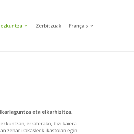
ezkuntza
Zerbitzuak
Français
lkarlaguntza eta elkarbizitza.
ezkuntzan, erraterako, bizi kaiera
an zehar irakasleek ikastolan egin