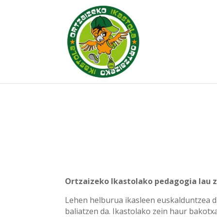
Ortzaizeko Ikastolako pedagogia lau z
Lehen helburua ikasleen euskalduntzea da
baliatzen da. Ikastolako zein haur bakotx