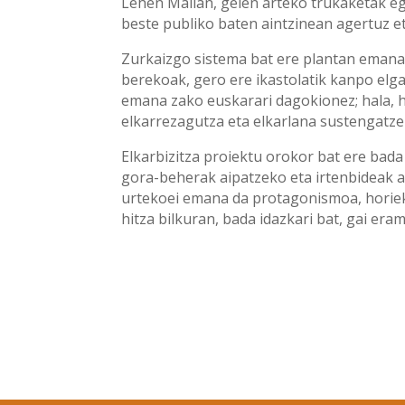
Lehen Mailan, gelen arteko trukaketak eg
beste publiko baten aintzinean agertuz e
Zurkaizgo sistema bat ere plantan emana 
berekoak, gero ere ikastolatik kanpo elg
emana zako euskarari dagokionez; hala, he
elkarrezagutza eta elkarlana sustengatzen
Elkarbizitza proiektu orokor bat ere bada
gora-beherak aipatzeko eta irtenbideak a
urtekoei emana da protagonismoa, horiek d
hitza bilkuran, bada idazkari bat, gai era