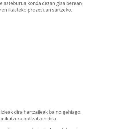
ere asteburua konda dezan gisa berean.
ren ikasteko prozesuan sartzeko.
zleak dira hartzaileak baino gehiago.
nikatzera bultzatzen dira.