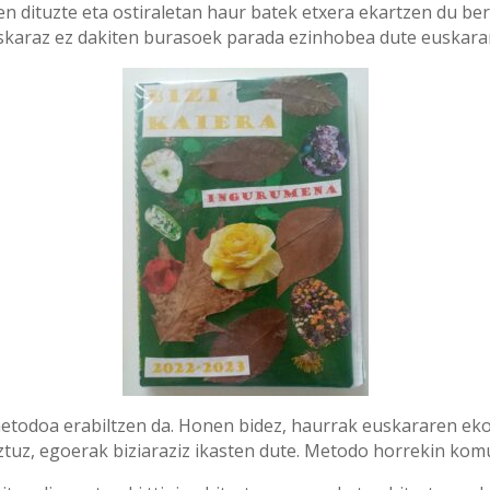
ten dituzte eta ostiraletan haur batek etxera ekartzen du b
skaraz ez dakiten burasoek parada ezinhobea dute euskara
etodoa erabiltzen da. Honen bidez, haurrak euskararen ekoi
ztuz, egoerak biziaraziz ikasten dute. Metodo horrekin komu