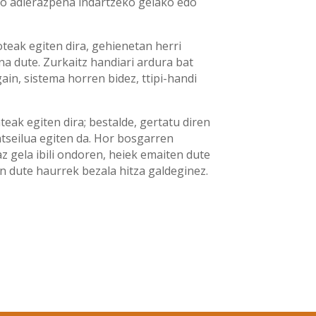
aho adierazpena indartzeko gelako edo
teak egiten dira, gehienetan herri
a dute. Zurkaitz handiari ardura bat
in, sistema horren bidez, ttipi-handi
eak egiten dira; bestalde, gertatu diren
tseilua egiten da. Hor bosgarren
z gela ibili ondoren, heiek emaiten dute
en dute haurrek bezala hitza galdeginez.